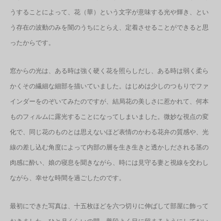
うすることによって、花（華）という文字が意味する光や輝き、とい
う存在の波動のみを闇のうちにとらえ、定着させることができると思
ったからです。
窓からの光は、ある時は強く硬く花を照らしだし、ある時は弱く柔ら
かくその繊細な細部を描いていました。はじめは少しのつもりでファ
インダーをのぞいてみたのですが、結局花の美しさに惹かれて、何本
ものフィルムに露光することになってしまいました。微妙な視点の変
化で、同じ花のものとは思えないほど表情のかわる花弁の質感や、光
線の差し込む角度によって内部の層を生き生きと透かしだされる茎の
肉感に酔い、娘の寝息を聞きながら、時には見守る妻と視線を交わし
ながら、幸せな時間を過ごしたのです。
最初にできた写真は、十五枚ほどを六つ切りに伸ばして部屋に飾って