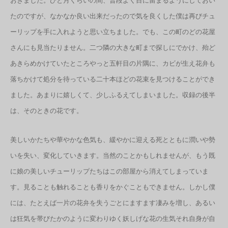
おきました。ひと月くらいの間、普段よく目に留まるようにしておい
たのですが、なかなか良い出来だったので気を良くした僕は再びチュ
ーリップを手に入れようと思い立ちました。でも、この町のどの花屋
さんにも見当たりません。二つ隣の大きな町まで探しにでかけ、殆ど
あきらめかけていたところやっと五軒目の片隅に、カビが生え花弁も
落ちかけて処分を待っている二十本ほどの花束を見つけることができ
ました。あまりに嬉しくて、少しふるえてしまいました。収録の後半
は、そのときの花です。
美しいかたちや華やかな色気も、緩やかに迎える死とともに潤いや勢
いを失い、変化していきます。当然のことかもしれませんが、もう既
に娘の美しいチューリップたちはこの部屋から消えてしまっていま
す。見ることも触れることも香りをかぐこともできません。しかし僕
には、たとえば一片の花弁を失うごとにますます凄みを増し、あるい
は狂気を帯びたかのように変わりゆく妖しげな花の生気それ自身が自